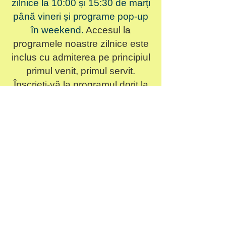
zilnice la 10:00 și 15:30 de marți
până vineri și programe pop-up
în weekend.
Accesul la
programele noastre zilnice este
inclus cu admiterea pe principiul
primul venit, primul servit.
Înscrieți-vă la programul dorit la
sosirea la recepție!
Programul nostru Sci-Fri acoperă tot ce se
află în spațiul cosmic până la cei mai mici
microbi din corpul nostru. Science Friday
este o nouă sursă interactivă de lecții
practice educaționale și experimente
despre știință, tehnologie și multe altele!
Acest program este recomandat copiilor
de peste 4 ani.