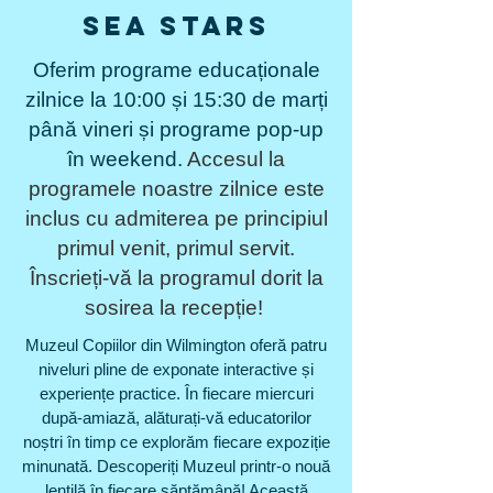
Sea Stars
Oferim programe educaționale
zilnice la 10:00 și 15:30 de marți
până vineri și programe pop-up
în weekend.
Accesul la
programele noastre zilnice este
inclus cu admiterea pe principiul
primul venit, primul servit.
Înscrieți-vă la programul dorit la
sosirea la recepție!
Muzeul Copiilor din Wilmington oferă patru
niveluri pline de exponate interactive și
experiențe practice. În fiecare miercuri
după-amiază, alăturați-vă educatorilor
noștri în timp ce explorăm fiecare expoziție
minunată. Descoperiți Muzeul printr-o nouă
lentilă în fiecare săptămână! Această