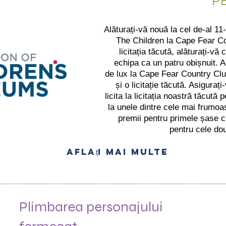
P
Alăturați-vă nouă la cel de-al 11
The Children la Cape Fear Cou
licitația tăcută, alăturați-v
echipa ca un patru obișnuit. A
de lux la Cape Fear Country Clu
și o licitație tăcută. Asiguraț
licita la licitația noastră tăcut
la unele dintre cele mai frumoas
premii pentru primele șase cl
pentru cele dou
Aflați mai multe
Plimbarea personajului