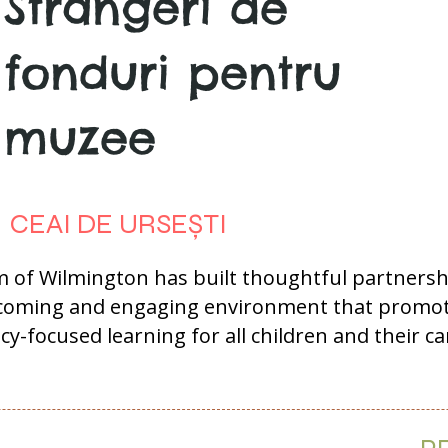
Strângeri de
fonduri pentru
muzee
CEAI DE URSEȘTI
 of Wilmington has built thoughtful partnershi
lcoming and engaging environment that promote
acy-focused learning for all children and their c