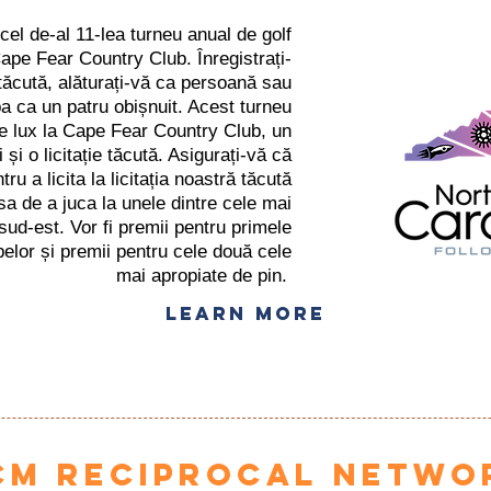
 cel de-al 11-lea turneu anual de golf
ape Fear Country Club. Înregistrați-
a tăcută, alăturați-vă ca persoană sau
pa ca un patru obișnuit. Acest turneu
de lux la Cape Fear Country Club, un
și o licitație tăcută. Asigurați-vă că
tru a licita la licitația noastră tăcută
a de a juca la unele dintre cele mai
sud-est. Vor fi premii pentru primele
elor și premii pentru cele două cele
mai apropiate de pin.
Learn More
CM Reciprocal Netwo