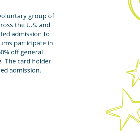
voluntary group of
ss the U.S. and
nted admission to
ms participate in
0% off general
e. The card holder
ted admission.