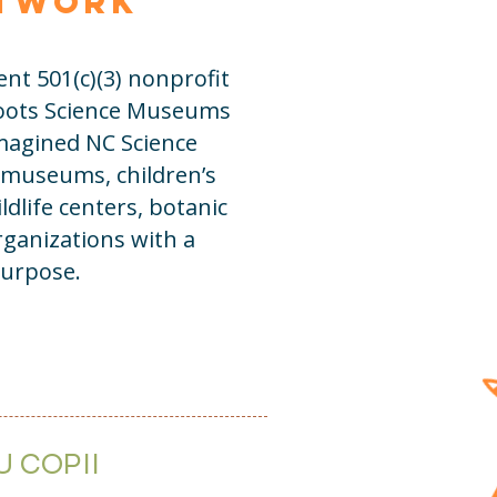
etwork
t 501(c)(3) nonprofit
roots Science Museums
imagined NC Science
 museums, children’s
life centers, botanic
ganizations with a
urpose.
 COPII