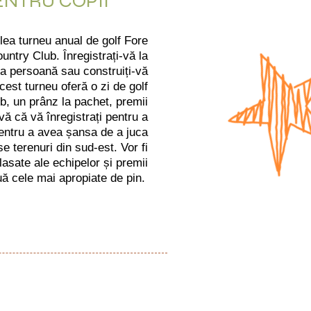
ENTRU COPII
-lea turneu anual de golf Fore
ntry Club. Înregistrați-vă la
ă ca persoană sau construiți-vă
cest turneu oferă o zi de golf
b, un prânz la pachet, premii
i-vă că vă înregistrați pentru a
ă pentru a avea șansa de a juca
e terenuri din sud-est. Vor fi
asate ale echipelor și premii
ă cele mai apropiate de pin.