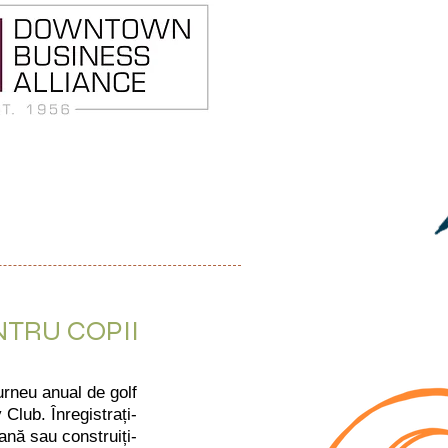
NTRU COPII
turneu anual de golf
Club. Înregistrați-
oană sau construiți-