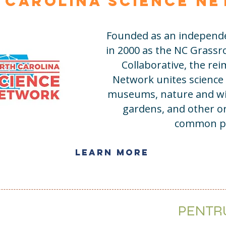
 Carolina Science N
Founded as an independen
in 2000 as the NC Grass
Collaborative, the re
Network unites science
museums, nature and wild
gardens, and other or
common p
Learn More
PENTRU