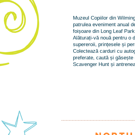
Muzeul Copiilor din Wilming
patrulea eveniment anual de
foișoare din Long Leaf Park
Alăturați-vă nouă pentru o d
supereroii, prințesele și per
Colectează carduri cu autogr
preferate, caută și găseșt
Scavenger Hunt și antreneaz