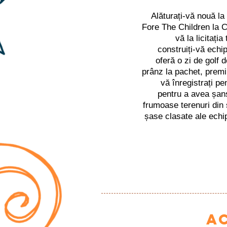
Alăturați-vă nouă la
Fore The Children la C
vă la licitați
construiți-vă echi
oferă o zi de golf 
prânz la pachet, premii 
vă înregistrați pen
pentru a avea șans
frumoase terenuri din 
șase clasate ale echip
A