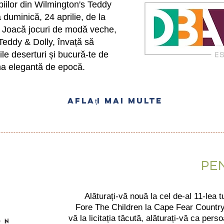
opiilor din Wilmington's Teddy
 duminică, 24 aprilie, de la
2. Joacă jocuri de modă veche,
Teddy & Dolly, învață să
ile deserturi și bucură-te de
ina elegantă de epocă.
Aflați mai multe
PE
Alăturați-vă nouă la cel de-al 11-lea 
Fore The Children la Cape Fear Country 
vă la licitația tăcută, alăturați-vă ca pers