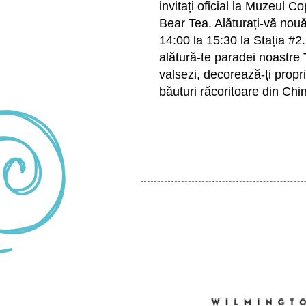
invitați oficial la Muzeul C
Bear Tea. Alăturați-vă nouă
14:00 la 15:30 la Stația #
alătură-te paradei noastre 
valsezi, decorează-ți propri
băuturi răcoritoare din Ch