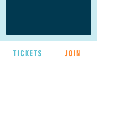
TICKETS
JOIN
EXPLORE
DONATE
Connect with us
on Social Media!